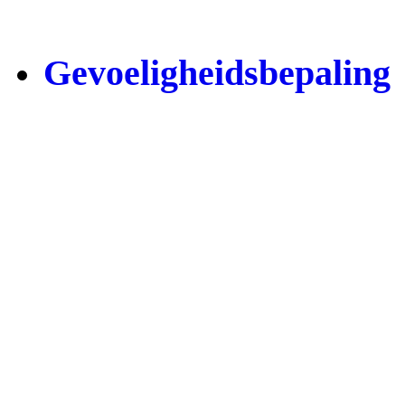
Resistentiegen detectie
Gevoeligheidsbepaling
Resistentieopbouw
Bij standaard cultuur
Bij Pathoproof
Verantwoord gebruik v
antibiotica
Kleurcodes bij
gevoeligheidsbepaling