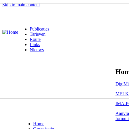
Skip to main content
Publicaties
Tarieven
Route
Links
Nieuws
Home
DigiMi
MELK
IMA-
Aanvra
formuli
Home
Organisatie