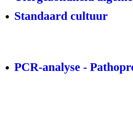
Standaard cultuur
Procedure
Interpretatie
PCR-analyse - Pathopr
Mastitis PCR-abonnem
Procedure en interpreta
Tankmelk en individuel
monsters