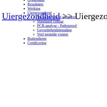
Resultaten
Werking
Uiergezondheid
Uiergezondheid
>> Uiergezo
Uiergezondheid algemeen
Standaard cultuur
PCR-analyse - Pathoproof
Gevoeligheidsbepaling
Veel gestelde vragen
Buitendienst
Certificering